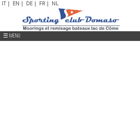
IT
|
EN
|
DE
|
FR
|
NL
☰ MENU
Accueil
Où sommes
Port de Plaisance-Amarrage
Météo
Contacts