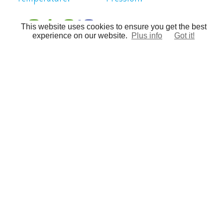
This website uses cookies to ensure you get the best
experience on our website.
Plus info
Got it!
Humidité:
Vent:
Vent (depuis 24 h):